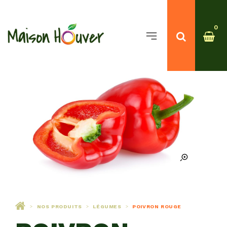
0
NOS PRODUITS
LÉGUMES
POIVRON ROUGE
>
>
>