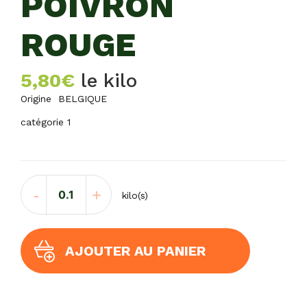
POIVRON
ROUGE
5,80
€
le kilo
Origine BELGIQUE
catégorie 1
quantité
-
+
kilo(s)
de
POIVRON
ROUGE
AJOUTER AU PANIER