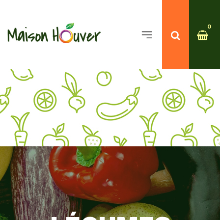
0
[rev_slider_vc alias= »accueil »]