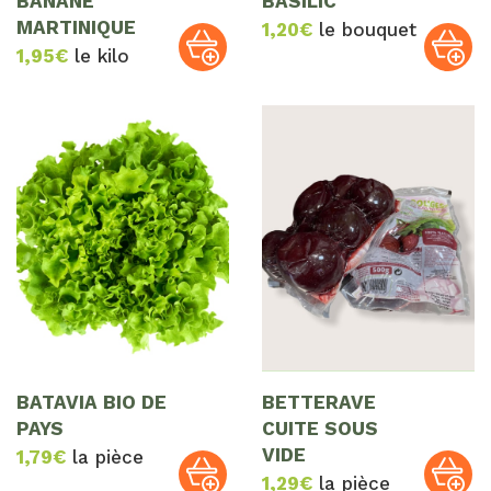
BANANE
BASILIC
MARTINIQUE
1,20
€
le bouquet
1,95
€
le kilo
BATAVIA BIO DE
BETTERAVE
PAYS
CUITE SOUS
VIDE
1,79
€
la pièce
1,29
€
la pièce