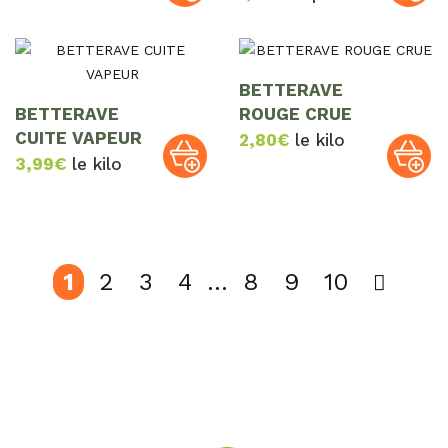
BETTERAVE
BETTERAVE
ROUGE CRUE
CUITE VAPEUR
2,80
€
le kilo
3,99
€
le kilo
1
2
3
4
…
8
9
10