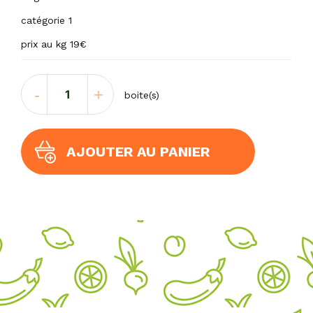
catégorie 1
prix au kg 19€
quantité
-
+
boite(s)
de
amande
décortiquée
nature
AJOUTER AU PANIER
200
grs