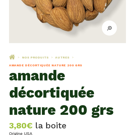
NOS PRODUITS
AUTRES
>
>
>
AMANDE DÉCORTIQUÉE NATURE 200 GRS
amande
décortiquée
nature 200 grs
3,80
€
la boite
Origine USA