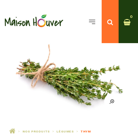
0
NOS PRODUITS
LÉGUMES
THYM
>
>
>