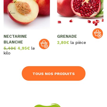
NECTARINE
GRENADE
BLANCHE
2,80
€
la pièce
Le
Le
5,40
€
4,95
€
le
prix
prix
kilo
initial
actuel
était :
est :
5,40€.
4,95€.
TOUS NOS PRODUITS