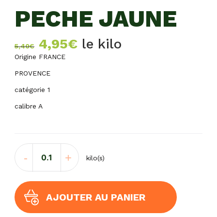
PECHE JAUNE
Le
Le
4,95
€
le kilo
5,40
€
prix
prix
Origine FRANCE
initial
actuel
PROVENCE
était :
est :
catégorie 1
5,40€.
4,95€.
calibre A
quantité
-
+
kilo(s)
de
PECHE
JAUNE
AJOUTER AU PANIER