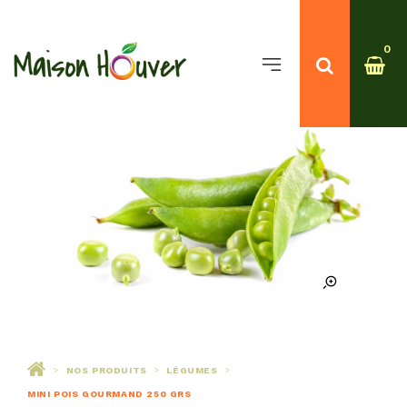
0
NOS PRODUITS
LÉGUMES
>
>
>
MINI POIS GOURMAND 250 GRS