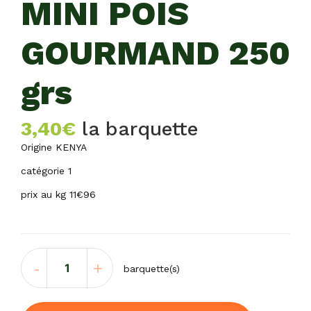
MINI POIS
GOURMAND 250
grs
3,40
€
la barquette
Origine KENYA
catégorie 1
prix au kg 11€96
quantité
-
+
barquette(s)
de
MINI
POIS