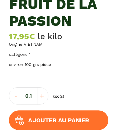
FRUIT DE LA
PASSION
17,95
€
le kilo
Origine VIETNAM
catégorie 1
environ 100 grs pièce
quantité
-
+
kilo(s)
de
FRUIT
DE
LA
AJOUTER AU PANIER
PASSION