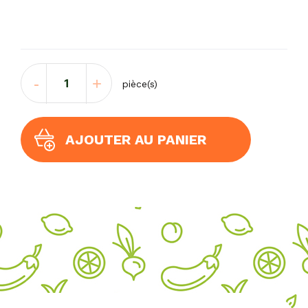
quantité
-
+
pièce(s)
de
corbeille
de
fruits
AJOUTER AU PANIER
exotiques
et
saison