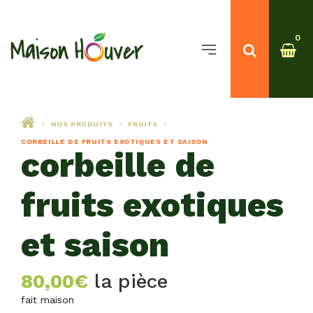
0
NOS PRODUITS
FRUITS
>
>
>
CORBEILLE DE FRUITS EXOTIQUES ET SAISON
corbeille de
fruits exotiques
et saison
80,00
€
la pièce
fait maison